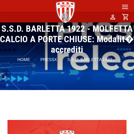
person
shopping_cart
S.S.D. BARLETTA 1922 - MOLFETTA
CALCIO A PORTE CHIUSE: Modalit�
accrediti
HOME
·
PRESSX
·
S.S.D. BARLETTA 1922
...